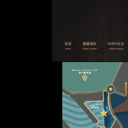
首頁
優越地段
SOHO生活
Home
Prime Location
SOHO Lifestyle