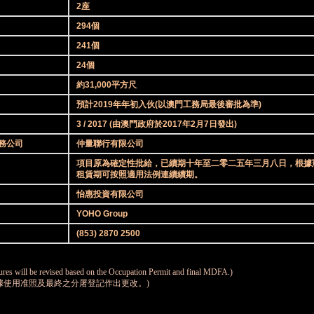
2座
294個
241個
24個
約31,000平方尺
預計2019年年初入伙(以澳門工務局最後審批為準)
3 / 2017 (由澳門政府於2017年2月7日發出)
務公司
仲量聯行有限公司
項目原為確定性批給，已續期十年至二零二五年三月八日，根據
租賃期可按照適用法例連續續期。
怡惠投資有限公司
YOHO Group
(853) 2870 2500
res will be revised based on the Occupation Permit and final MDFA.)
根據使用准照及最終之分屠登記作出更改。)