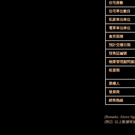
住宅座數
住宅單位數目
私家車泊車位
電單車泊車位
會所面積
預計交樓日期
預售証編號
物業管理顧問服
租賃期
業權人
發展商
銷售熱線
(Remarks: Above figu
(附註: 以上數據