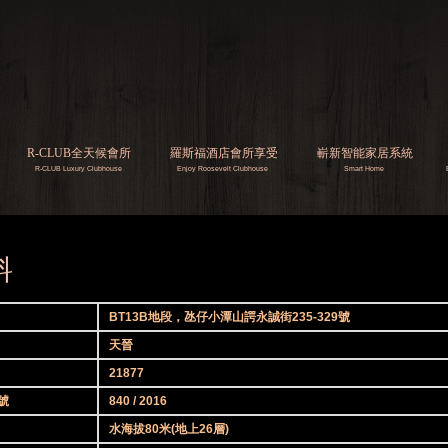
R-CLUB全天候會所
羅斯福酒店會所享受
嶄新智能家居系統
​R-CLUB
Luxury Clubhouse
Enjoy Roosevelt Clubhouse
Smart Home
料
BT13B地段，氹仔小潭山諤永誠街235-329號
天晉
21877
號
840 / 2016
水海拔80米(地上26層)