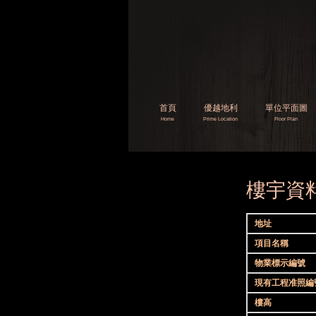
首頁
優越地利
單位平面圖
Home
Prime Location
​​Floor Plan
樓宇資
地址
項目名稱
物業標示編號
現有工程准照編
樓高