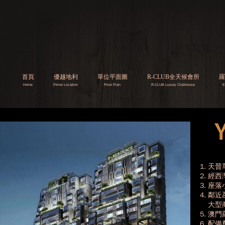
首頁
優越地利
單位平面圖
R-CLUB全天候會所
羅
Home
Prime Location
​​Floor Plan
​R-CLUB
Luxury Clubhouse
E
1. 天
2. 
3. 
4. 鄰
大型商
5. 澳
6. 配