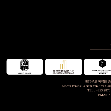
澳門半島南灣區 湖
Macau Peninsula Nam Van Area Cami
TEL : +853 287
EMAIL :