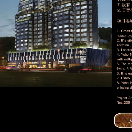
7. 設有
8. 
項目地址
1. Gross 
house layo
2. It's si
Terminal,
3. Located
4. Yoho Tw
with well-
5. The Ma
Twins R-R
6. It is 
7. Establ
8. Yoho T
enjoying d
Project A
Nos.235 -